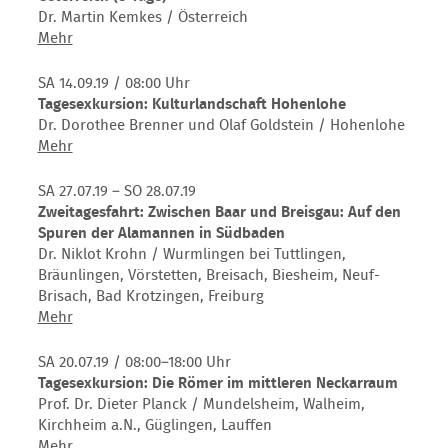
/
Dr. Martin Kemkes / Österreich
ABGESAGT
Auslandsexkursion:
Mehr
!!-
Auf
den
SA 14.09.19
/ 08:00 Uhr
Spuren
Tagesexkursion: Kulturlandschaft Hohenlohe
der
Dr. Dorothee Brenner und Olaf Goldstein / Hohenlohe
Römer
Tagesexkursion:
Mehr
am
Kulturlandschaft
möglichen
Hohenlohe
SA 27.07.19 – SO 28.07.19
UNESCO-
Zweitagesfahrt: Zwischen Baar und Breisgau: Auf den
Welterbe
Spuren der Alamannen in Südbaden
Donaulimes
Dr. Niklot Krohn / Wurmlingen bei Tuttlingen,
in
Bräunlingen, Vörstetten, Breisach, Biesheim, Neuf-
Österreich
Brisach, Bad Krotzingen, Freiburg
(8
Zweitagesfahrt:
Mehr
Tage)
Zwischen
Baar
SA 20.07.19
/ 08:00–18:00 Uhr
und
Tagesexkursion: Die Römer im mittleren Neckarraum
Breisgau:
Prof. Dr. Dieter Planck / Mundelsheim, Walheim,
Auf
Kirchheim a.N., Güglingen, Lauffen
den
Tagesexkursion:
Mehr