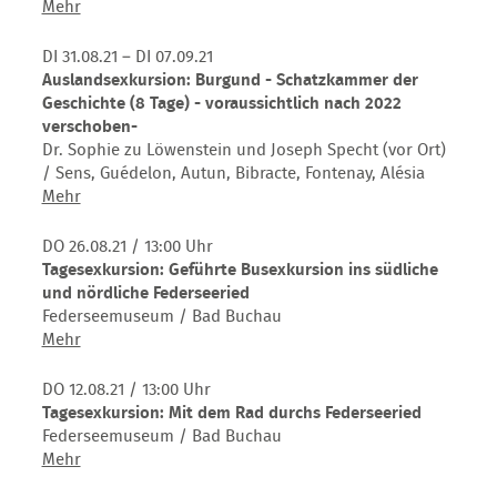
(14
Tagesexkursion:
Mehr
Tage)
Mit
-
dem
DI 31.08.21 – DI 07.09.21
nach
Rad
Auslandsexkursion: Burgund - Schatzkammer der
2022
durchs
Geschichte (8 Tage) - voraussichtlich nach 2022
verschoben-
Federseeried
verschoben-
Dr. Sophie zu Löwenstein und Joseph Specht (vor Ort)
/ Sens, Guédelon, Autun, Bibracte, Fontenay, Alésia
Auslandsexkursion:
Mehr
Burgund
-
DO 26.08.21
/ 13:00 Uhr
Schatzkammer
Tagesexkursion: Geführte Busexkursion ins südliche
der
und nördliche Federseeried
Geschichte
Federseemuseum / Bad Buchau
(8
Tagesexkursion:
Mehr
Tage)
Geführte
-
Busexkursion
DO 12.08.21
/ 13:00 Uhr
voraussichtlich
ins
Tagesexkursion: Mit dem Rad durchs Federseeried
nach
südliche
Federseemuseum / Bad Buchau
2022
und
Tagesexkursion:
Mehr
verschoben-
nördliche
Mit