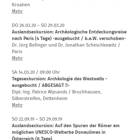
Heuneburg
Kroatien
-
Auslandsexkursion:
Mehr
nach
Südliches
2021
Noricum,
DO 26.03.20 – SO 29.03.20
verschoben-
Friaul
Auslandsexkursion: Archäologische Entdeckungsreise
und
nach Paris (4 Tage) -ausgebucht / b.a.W. verschoben-
Istrien
Dr. Jörg Bofinger und Dr. Jonathan Scheschkewitz /
(9
Paris
Tage)
Auslandsexkursion:
Mehr
-
Archäologische
ausgebucht
Entdeckungsreise
SA 14.03.20
/ 09:00 Uhr
/
nach
Tagesexkursion: Archäologie des Westwalls -
nach
Paris
ausgebucht / ABGESAGT !!-
2021
(4
Dipl.-Ing. Patrice Wijnands / Bruchhausen,
verschoben-
Tage)
Silberstreifen, Dettenheim
-
Tagesexkursion:
Mehr
ausgebucht
Archäologie
/
des
SO 22.09.19 – SO 29.09.19
b.a.W.
Westwalls
Auslandsexkursion: Auf den Spuren der Römer am
verschoben-
-
möglichen UNESCO-Welterbe Donaulimes in
ausgebucht
Österreich (8 Tage)