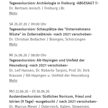
nach
Jordanien
Tagesexkursion: Archäologie in Freiburg -ABGESAGT !!-
2022
(14
Dr. Bertram Jenisch / Freiburg i.Br.
verschoben-
Tage)
Tagesexkursion:
Mehr
-
Archäologie
nach
in
SA 25.07.20
/ 09:00 Uhr
2021
Freiburg
Tagesexkursion: Schauplätze des "Unternehmens
verschoben-
-
Wüste" im Zollernalbkreis -nach 2021 verschoben-
ABGESAGT
Dr. Christian Bollacher / Bisingen, Schörzingen
!!-
Tagesexkursion:
Mehr
Schauplätze
des
MI 24.06.20
/ 08:00 Uhr
"Unternehmens
Tagesexkursion: Alt-Hayingen und Umfeld der
Wüste"
Heuneburg -nach 2021 verschoben-
im
Dr. Leif Hansen, Dr. Roberto Tarpini, Prof. Dr. Dirk
Zollernalbkreis
Krausse / Alt-Hayingen u. Umfeld der Heuneburg
-
Tagesexkursion:
Mehr
nach
Alt-
2021
Hayingen
MO 22.06.20 – DI 30.06.20
verschoben-
und
Auslandsexkursion: Südliches Noricum, Friaul und
Umfeld
Istrien (9 Tage) -ausgebucht / nach 2021 verschoben-
der
Dr. Marcus Meyer / Österreich, Italien, Slowenien,