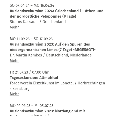
Tage)
Welterbe
SO 07.04.24 – MO 15.04.24
+++ausgebucht+++
des
Auslandsexkursion 2024: Griechenland I – Athen und
Mittelalters
der nordöstliche Peloponnes (9 Tage)
–
Stratos Kassaras / Griechenland
1.300
Auslandsexkursion
Mehr
Jahre
2024:
Klosterinsel
Griechenland
MO 11.09.23 – SO 17.09.23
Reichenau
I
Auslandsexkursion 2023: Auf den Spuren des
+++ausgebucht+++
–
niedergermanischen Limes (7 Tage) -ABGESAGT!-
Athen
Dr. Martin Kemkes / Deutschland, Niederlande
und
Auslandsexkursion
Mehr
der
2023:
nordöstliche
Auf
FR 21.07.23
/ 07:00 Uhr
Peloponnes
den
Tagesexkursion: Altmühltal
(9
Spuren
Förderverein Eiszeitkunst im Lonetal / Herbrechtingen
Tage)
des
- Eselsburg
niedergermanischen
Tagesexkursion:
Mehr
Limes
Altmühltal
(7
MO 26.06.23 – MI 05.07.23
Tage)
Auslandsexkursion 2023: Nordengland mit
-