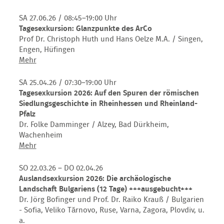
SA 27.06.26
/ 08:45–19:00 Uhr
Tagesexkursion: Glanzpunkte des ArCo
Prof Dr. Christoph Huth und Hans Oelze M.A. / Singen,
Engen, Hüfingen
Tagesexkursion:
Mehr
Glanzpunkte
des
SA 25.04.26
/ 07:30–19:00 Uhr
ArCo
Tagesexkursion 2026: Auf den Spuren der römischen
Siedlungsgeschichte in Rheinhessen und Rheinland-
Pfalz
Dr. Folke Damminger / Alzey, Bad Dürkheim,
Wachenheim
Tagesexkursion
Mehr
2026:
Auf
SO 22.03.26 – DO 02.04.26
den
Auslandsexkursion 2026: Die archäologische
Spuren
Landschaft Bulgariens (12 Tage) +++ausgebucht+++
der
Dr. Jörg Bofinger und Prof. Dr. Raiko Krauß / Bulgarien
römischen
- Sofia, Veliko Tărnovo, Ruse, Varna, Zagora, Plovdiv, u.
Siedlungsgeschichte
a.