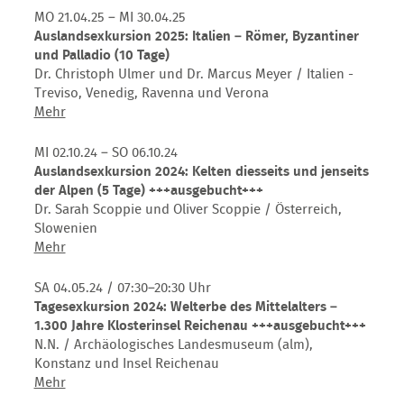
Auf
MO 21.04.25 – MI 30.04.25
Ötzis
Auslandsexkursion 2025: Italien – Römer, Byzantiner
Spuren
und Palladio (10 Tage)
–
Dr. Christoph Ulmer und Dr. Marcus Meyer / Italien -
Archäologische
Treviso, Venedig, Ravenna und Verona
Wanderreise
Auslandsexkursion
Mehr
nach
2025:
Südtirol
Italien
MI 02.10.24 – SO 06.10.24
(8
–
Auslandsexkursion 2024: Kelten diesseits und jenseits
Tage)
Römer,
der Alpen (5 Tage) +++ausgebucht+++
+++abgesagt+++
Byzantiner
Dr. Sarah Scoppie und Oliver Scoppie / Österreich,
und
Slowenien
Palladio
Auslandsexkursion
Mehr
(10
2024:
Tage)
Kelten
SA 04.05.24
/ 07:30–20:30 Uhr
diesseits
Tagesexkursion 2024: Welterbe des Mittelalters –
und
1.300 Jahre Klosterinsel Reichenau +++ausgebucht+++
jenseits
N.N. / Archäologisches Landesmuseum (alm),
der
Konstanz und Insel Reichenau
Alpen
Tagesexkursion
Mehr
(5
2024: