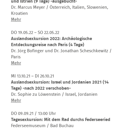
UNESCO-
und Istrien (9 Tage) -ausgebucht-
vorhanden-
Welterbestätten
Dr. Marcus Meyer / Österreich, Italien, Slowenien,
in
Kroatien
und
Auslandsexkursion
Mehr
um
2022:
Trier
Südliches
DO 19.05.22 – SO 22.05.22
(3
Noricum,
Auslandsexkursion 2022: Archäologische
Tage)
Friaul
Entdeckungsreise nach Paris (4 Tage)
-
und
Dr. Jörg Bofinger und Dr. Jonathan Scheschkewitz /
noch
Istrien
Paris
Restplätze
(9
Auslandsexkursion
Mehr
vorhanden-
Tage)
2022:
-
Archäologische
MI 13.10.21 – DI 26.10.21
ausgebucht-
Entdeckungsreise
Auslandsexkursion: Israel und Jordanien 2021 (14
nach
Tage) -nach 2022 verschoben-
Paris
Dr. Sophie zu Löwenstein / Israel, Jordanien
(4
Auslandsexkursion:
Mehr
Tage)
Israel
und
DO 09.09.21
/ 13:00 Uhr
Jordanien
Tagesexkursion: Mit dem Rad durchs Federseeried
2021
Federseemuseum / Bad Buchau