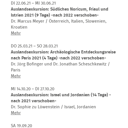
Federseeried
dem
DI 22.06.21 – MI 30.06.21
Rad
Auslandsexkursion: Südliches Noricum, Friaul und
durchs
Istrien 2021 (9 Tage) -nach 2022 verschoben-
Federseeried
Dr. Marcus Meyer / Österreich, Italien, Slowenien,
Kroatien
Auslandsexkursion:
Mehr
Südliches
Noricum,
DO 25.03.21 – SO 28.03.21
Friaul
Auslandsexkursion: Archäologische Entdeckungsreise
und
nach Paris 2021 (4 Tage) -nach 2022 verschoben-
Istrien
Dr. Jörg Bofinger und Dr. Jonathan Scheschkewitz /
2021
Paris
(9
Auslandsexkursion:
Mehr
Tage)
Archäologische
-
Entdeckungsreise
MI 14.10.20 – DI 27.10.20
nach
nach
Auslandsexkursion: Israel und Jordanien (14 Tage) -
2022
Paris
nach 2021 verschoben-
verschoben-
2021
Dr. Sophie zu Löwenstein / Israel, Jordanien
(4
Auslandsexkursion:
Mehr
Tage)
Israel
-
und
SA 19.09.20