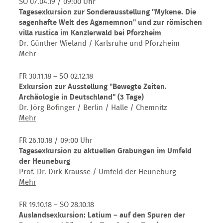
SO 07.04.19
/ 09:00 Uhr
Limes
zu
Tagesexkursion zur Sonderausstellung "Mykene. Die
Hauptstadt
sagenhafte Welt des Agamemnon" und zur römischen
-
villa rustica im Kanzlerwald bei Pforzheim
Den
Dr. Günther Wieland / Karlsruhe und Pforzheim
Tajo
Tagesexkursion
Mehr
entlang
zur
bis
Sonderausstellung
FR 30.11.18 – SO 02.12.18
zum
"Mykene.
Exkursion zur Ausstellung "Bewegte Zeiten.
Atlantik
Die
Archäologie in Deutschland" (3 Tage)
(11
sagenhafte
Dr. Jörg Bofinger / Berlin / Halle / Chemnitz
Tage)
Welt
Exkursion
Mehr
des
zur
Agamemnon"
Ausstellung
FR 26.10.18
/ 09:00 Uhr
und
"Bewegte
Tagesexkursion zu aktuellen Grabungen im Umfeld
zur
Zeiten.
der Heuneburg
römischen
Archäologie
Prof. Dr. Dirk Krausse / Umfeld der Heuneburg
villa
in
Tagesexkursion
Mehr
rustica
Deutschland"
zu
im
(3
aktuellen
FR 19.10.18 – SO 28.10.18
Kanzlerwald
Tage)
Grabungen
Auslandsexkursion: Latium – auf den Spuren der
bei