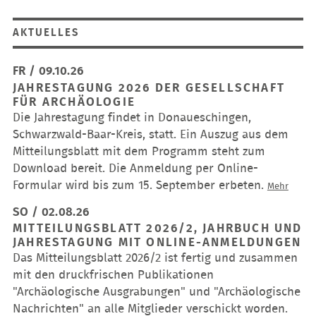
Burgsalach,
Ausstellung
Ellingen
„41
AKTUELLES
Minuten
–
Auf
FR / 09.10.26
archäologischem
JAHRESTAGUNG 2026 DER GESELLSCHAFT
Gleis
FÜR ARCHÄOLOGIE
über
Die Jahrestagung findet in Donaueschingen,
die
Schwarzwald-Baar-Kreis, statt. Ein Auszug aus dem
Schwäbische
Mitteilungsblatt mit dem Programm steht zum
Alb“
Download bereit. Die Anmeldung per Online-
Formular wird bis zum 15. September erbeten.
Jahres
Mehr
2026
SO / 02.08.26
der
MITTEILUNGSBLATT 2026/2, JAHRBUCH UND
Gesell
JAHRESTAGUNG MIT ONLINE-ANMELDUNGEN
für
Das Mitteilungsblatt 2026/2 ist fertig und zusammen
Archäo
mit den druckfrischen Publikationen
"Archäologische Ausgrabungen" und "Archäologische
Nachrichten" an alle Mitglieder verschickt worden.