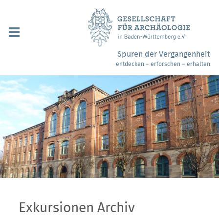
Navigation
überspringen
Über uns / Mitgliedschaft
Spuren der Vergangenheit
entdecken – erforschen – erhalten
Veranstaltungen
Partner / Links
Archäologiemuseen
Webshop
Kontakt
Exkursionen Archiv