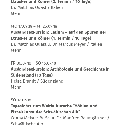
im
Etrusker und Römer (2. Termin / 10 Tage)
Pforzheim
Umfeld
Dr. Matthias Quast / Italien
der
Auslandsexkursion:
Mehr
Heuneburg
Latium
–
MO 17.09.18 – MI 26.09.18
auf
Auslandsexkursion: Latium – auf den Spuren der
den
Etrusker und Römer (1. Termin / 10 Tage)
Spuren
Dr. Matthias Quast u. Dr. Marcus Meyer / Italien
der
Auslandsexkursion:
Mehr
Etrusker
Latium
und
–
FR 06.07.18 – SO 15.07.18
Römer
auf
Auslandsexkursion: Archäologie und Geschichte in
(2.
den
Südengland (10 Tage)
Termin
Spuren
Helga Brandt / Südengland
/
der
Auslandsexkursion:
Mehr
10
Etrusker
Archäologie
Tage)
und
und
SO 17.06.18
Römer
Geschichte
Tagesfahrt zum Weltkulturerbe "Höhlen und
(1.
in
Eiszeitkunst der Schwäbischen Alb"
Termin
Südengland
Conny Meister M. Sc. u. Dr. Manfred Baumgärtner /
/
(10
Schwäbische Alb