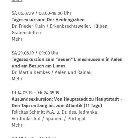
Spuren
Die
der
Römer
SA 06.07.19
/ 08:00–18:00 Uhr
Alamannen
im
Tagesexkursion: Der Heidengraben
in
mittleren
Dr. Frieder Klein / Erkenbrechtsweiler, Hülben,
Südbaden
Neckarraum
Grabenstetten
Tagesexkursion:
Mehr
Der
Heidengraben
SA 29.06.19
/ 09:00 Uhr
Tagesexkursion zum "neuen" Limesmuseum in Aalen
und ein Besuch am Limes
Dr. Martin Kemkes / Aalen und Rainau
Tagesexkursion
Mehr
zum
"neuen"
DI 14.05.19 – FR 24.05.19
Limesmuseum
Auslandsexkursion: Von Hauptstadt zu Hauptstadt -
in
Den Tajo entlang bis zum Atlantik (11 Tage)
Aalen
Felicitas Schmitt M.A. u. Dr. des. Jadranka
und
Verdonkschot / Spanien / Portugal
ein
Auslandsexkursion:
Mehr
Besuch
Von
am
Hauptstadt