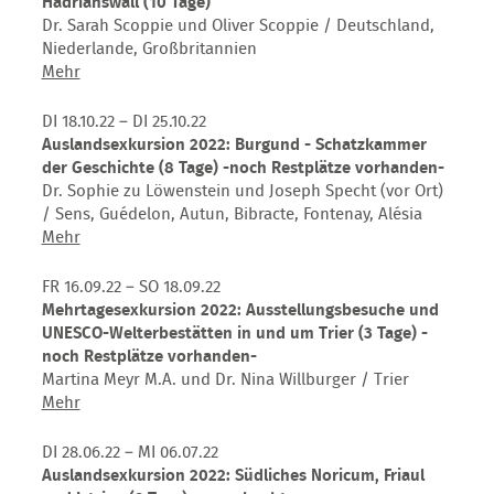
Hadrianswall (10 Tage)
ABGESAGT!-
Dr. Sarah Scoppie und Oliver Scoppie / Deutschland,
Niederlande, Großbritannien
Auslandsexkursion
Mehr
2023:
Nordengland
DI 18.10.22 – DI 25.10.22
mit
Auslandsexkursion 2022: Burgund - Schatzkammer
Hadrianswall
der Geschichte (8 Tage) -noch Restplätze vorhanden-
(10
Dr. Sophie zu Löwenstein und Joseph Specht (vor Ort)
Tage)
/ Sens, Guédelon, Autun, Bibracte, Fontenay, Alésia
Auslandsexkursion
Mehr
2022:
Burgund
FR 16.09.22 – SO 18.09.22
-
Mehrtagesexkursion 2022: Ausstellungsbesuche und
Schatzkammer
UNESCO-Welterbestätten in und um Trier (3 Tage) -
der
noch Restplätze vorhanden-
Geschichte
Martina Meyr M.A. und Dr. Nina Willburger / Trier
(8
Mehrtagesexkursion
Mehr
Tage)
2022:
-
Ausstellungsbesuche
DI 28.06.22 – MI 06.07.22
noch
und
Auslandsexkursion 2022: Südliches Noricum, Friaul
Restplätze