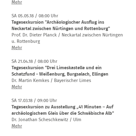
10
Tage)
Tagesfahrt
Mehr
Tage)
zum
Weltkulturerbe
SA 05.05.18
/ 08:00 Uhr
"Höhlen
Tagesexkursion "Archäologischer Ausflug ins
und
Neckartal zwischen Nürtingen und Rottenburg"
Eiszeitkunst
Prof. Dr. Dieter Planck / Neckartal zwischen Nürtingen
der
u. Rottenburg
Schwäbischen
Tagesexkursion
Mehr
Alb"
"Archäologischer
Ausflug
SA 21.04.18
/ 08:00 Uhr
ins
Tagesexkursion "Drei Limeskastelle und ein
Neckartal
Schatzfund - Weißenburg, Burgsalach, Ellingen
zwischen
Dr. Martin Kemkes / Bayerischer Limes
Nürtingen
Tagesexkursion
Mehr
und
"Drei
Rottenburg"
Limeskastelle
SA 17.03.18
/ 09:00 Uhr
und
Tagesexkursion zu Ausstellung „41 Minuten – Auf
ein
archäologischem Gleis über die Schwäbische Alb“
Schatzfund
Dr. Jonathan Scheschkewitz / Ulm
-
Tagesexkursion
Mehr
Weißenburg,
zu