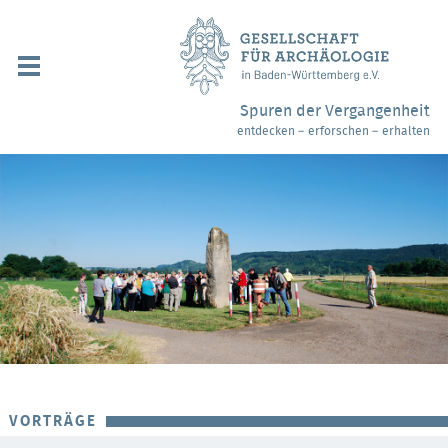
Navigation
überspringen
Über uns / Mitgliedschaft
Spuren der Vergangenheit
entdecken – erforschen – erhalten
Veranstaltungen
Partner / Links
Archäologiemuseen
Webshop
Kontakt
VORTRÄGE