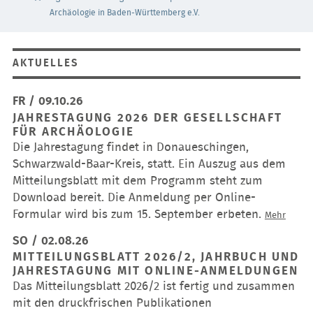
Archäologie in Baden-Württemberg e.V.
AKTUELLES
FR / 09.10.26
JAHRESTAGUNG 2026 DER GESELLSCHAFT
FÜR ARCHÄOLOGIE
Die Jahrestagung findet in Donaueschingen,
Schwarzwald-Baar-Kreis, statt. Ein Auszug aus dem
Mitteilungsblatt mit dem Programm steht zum
Download bereit. Die Anmeldung per Online-
Formular wird bis zum 15. September erbeten.
Jahres
Mehr
2026
SO / 02.08.26
der
MITTEILUNGSBLATT 2026/2, JAHRBUCH UND
Gesell
JAHRESTAGUNG MIT ONLINE-ANMELDUNGEN
für
Das Mitteilungsblatt 2026/2 ist fertig und zusammen
Archäo
mit den druckfrischen Publikationen