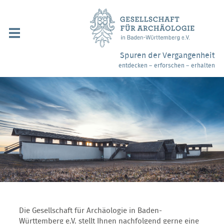
Navigation
überspringen
Über uns / Mitgliedschaft
Spuren der Vergangenheit
entdecken – erforschen – erhalten
Veranstaltungen
Partner / Links
Archäologiemuseen
Webshop
Kontakt
Die Gesellschaft für Archäologie in Baden-
Württemberg e.V. stellt Ihnen nachfolgend gerne eine