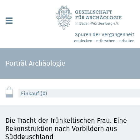
Navigation
überspringen
Über uns / Mitgliedschaft
Spuren der Vergangenheit
entdecken – erforschen – erhalten
Veranstaltungen
Partner / Links
Porträt Archäologie
Archäologiemuseen
Webshop
Einkauf (0)
Kontakt
Die Tracht der frühkeltischen Frau. Eine
Rekonstruktion nach Vorbildern aus
Süddeuschland