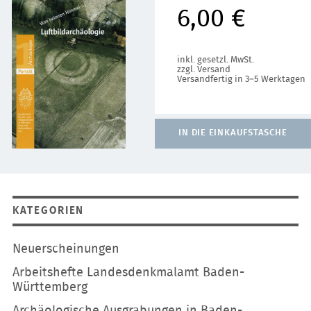
6,00 €
inkl. gesetzl. MwSt.
zzgl. Versand
Versandfertig in 3–5 Werktagen
IN DIE EINKAUFSTASCHE
KATEGORIEN
Navigation
Neuerscheinungen
überspringen
Arbeitshefte Landesdenkmalamt Baden-
Württemberg
Archäologische Ausgrabungen in Baden-