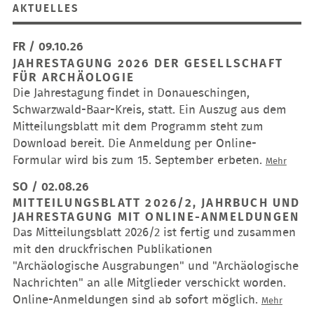
AKTUELLES
FR / 09.10.26
JAHRESTAGUNG 2026 DER GESELLSCHAFT
FÜR ARCHÄOLOGIE
Die Jahrestagung findet in Donaueschingen,
Schwarzwald-Baar-Kreis, statt. Ein Auszug aus dem
Mitteilungsblatt mit dem Programm steht zum
Download bereit. Die Anmeldung per Online-
Formular wird bis zum 15. September erbeten.
Jahres
Mehr
2026
SO / 02.08.26
der
MITTEILUNGSBLATT 2026/2, JAHRBUCH UND
Gesell
JAHRESTAGUNG MIT ONLINE-ANMELDUNGEN
für
Das Mitteilungsblatt 2026/2 ist fertig und zusammen
Archäo
mit den druckfrischen Publikationen
"Archäologische Ausgrabungen" und "Archäologische
Nachrichten" an alle Mitglieder verschickt worden.
Online-Anmeldungen sind ab sofort möglich.
Mitteil
Mehr