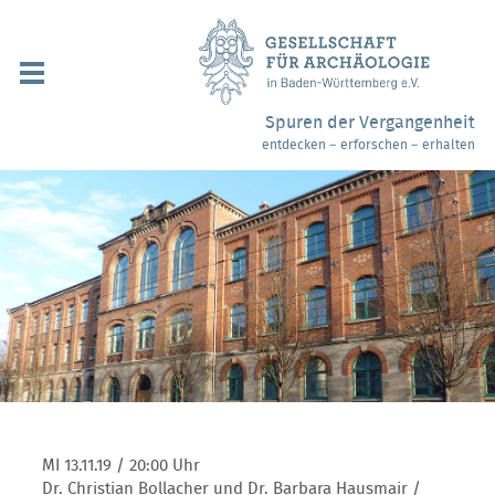
Navigation
überspringen
Über uns / Mitgliedschaft
Spuren der Vergangenheit
entdecken – erforschen – erhalten
Veranstaltungen
Partner / Links
Archäologiemuseen
Webshop
Kontakt
MI 13.11.19
/ 20:00 Uhr
Dr. Christian Bollacher und Dr. Barbara Hausmair /