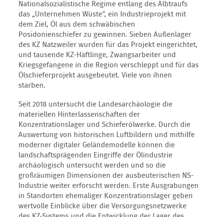
Nationalsozialistische Regime entlang des Albtraufs
das „Unternehmen Wüste“, ein Industrieprojekt mit
dem Ziel, Öl aus dem schwäbischen
Posidonienschiefer zu gewinnen. Sieben Außenlager
des KZ Natzweiler wurden für das Projekt eingerichtet,
und tausende KZ-Häftlinge, Zwangsarbeiter und
Kriegsgefangene in die Region verschleppt und für das
Ölschieferprojekt ausgebeutet. Viele von ihnen
starben.
Seit 2018 untersucht die Landesarchäologie die
materiellen Hinterlassenschaften der
Konzentrationslager und Schieferölwerke. Durch die
Auswertung von historischen Luftbildern und mithilfe
moderner digitaler Geländemodelle können die
landschaftsprägenden Eingriffe der Ölindustrie
archäologisch untersucht werden und so die
großräumigen Dimensionen der ausbeuterischen NS-
Industrie weiter erforscht werden. Erste Ausgrabungen
in Standorten ehemaliger Konzentrationslager geben
wertvolle Einblicke über die Versorgungsnetzwerke
des KZ-Systems und die Entwicklung der Lager des