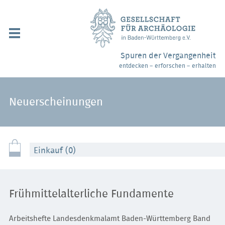
Navigation
überspringen
Über uns / Mitgliedschaft
Spuren der Vergangenheit
entdecken – erforschen – erhalten
Veranstaltungen
Partner / Links
Neuerscheinungen
Archäologiemuseen
Webshop
Einkauf (0)
Kontakt
Frühmittelalterliche Fundamente
Arbeitshefte Landesdenkmalamt Baden-Württemberg Band