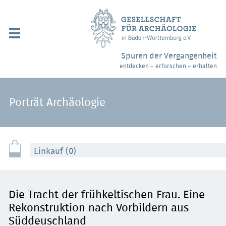
Navigation
überspringen
Über uns / Mitgliedschaft
Spuren der Vergangenheit
entdecken – erforschen – erhalten
Veranstaltungen
Partner / Links
Porträt Archäologie
Archäologiemuseen
Webshop
Einkauf (0)
Kontakt
Die Tracht der frühkeltischen Frau. Eine
Rekonstruktion nach Vorbildern aus
Süddeuschland