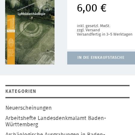
6,00 €
inkl. gesetzl. MwSt.
zzgl. Versand
Versandfertig in 3–5 Werktagen
IN DIE EINKAUFSTASCHE
KATEGORIEN
Navigation
Neuerscheinungen
überspringen
Arbeitshefte Landesdenkmalamt Baden-
Württemberg
Archäologische Ausgrabungen in Baden-