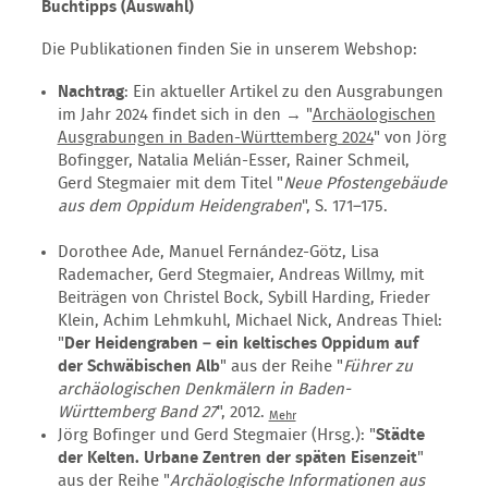
Buchtipps (Auswahl)
Die Publikationen finden Sie in unserem Webshop:
Nachtrag
: Ein aktueller Artikel zu den Ausgrabungen
im Jahr 2024 findet sich in den → "
Archäologischen
Ausgrabungen in Baden-Württemberg 2024
" von Jörg
Bofingger, Natalia Melián-Esser, Rainer Schmeil,
Gerd Stegmaier mit dem Titel "
Neue Pfostengebäude
aus dem Oppidum Heidengraben
", S. 171–175.
Dorothee Ade, Manuel Fernández-Götz, Lisa
Rademacher, Gerd Stegmaier, Andreas Willmy, mit
Beiträgen von Christel Bock, Sybill Harding, Frieder
Klein, Achim Lehmkuhl, Michael Nick, Andreas Thiel:
"
Der Heidengraben – ein keltisches Oppidum auf
der Schwäbischen Alb
" aus der Reihe "
Führer zu
archäologischen Denkmälern in Baden-
Württemberg Band 27
", 2012.
Mehr
Jörg Bofinger und Gerd Stegmaier (Hrsg.): "
Städte
der Kelten. Urbane Zentren der späten Eisenzeit
"
aus der Reihe "
Archäologische Informationen aus