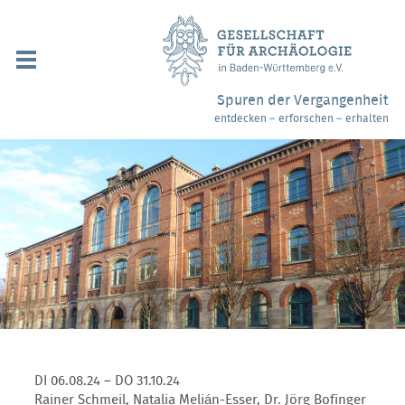
Navigation
überspringen
Über uns / Mitgliedschaft
Spuren der Vergangenheit
entdecken – erforschen – erhalten
Veranstaltungen
Partner / Links
Archäologiemuseen
Webshop
Kontakt
DI 06.08.24 – DO 31.10.24
Rainer Schmeil, Natalia Melián-Esser, Dr. Jörg Bofinger