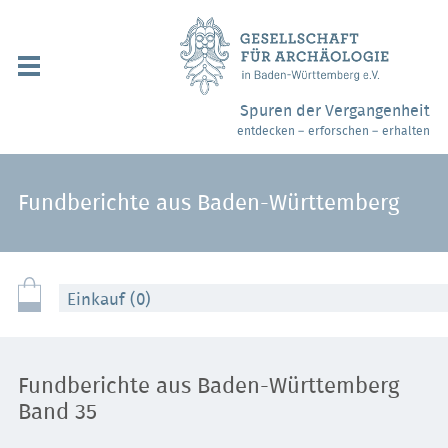
Navigation
überspringen
Über uns / Mitgliedschaft
Spuren der Vergangenheit
entdecken – erforschen – erhalten
Veranstaltungen
Partner / Links
Fundberichte aus Baden-Württemberg
Archäologiemuseen
Webshop
Einkauf (0)
Kontakt
Fundberichte aus Baden-Württemberg
Band 35