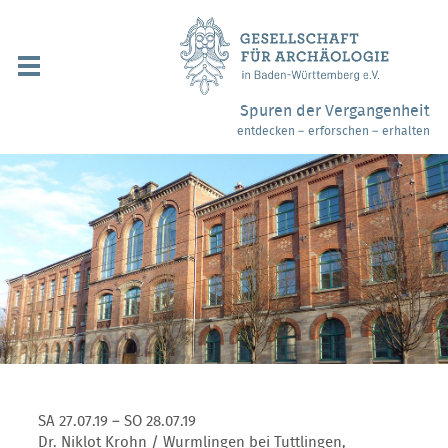
Navigation
überspringen
Über uns / Mitgliedschaft
Spuren der Vergangenheit
entdecken – erforschen – erhalten
Veranstaltungen
Partner / Links
Archäologiemuseen
Webshop
Kontakt
SA 27.07.19 – SO 28.07.19
Dr. Niklot Krohn / Wurmlingen bei Tuttlingen,