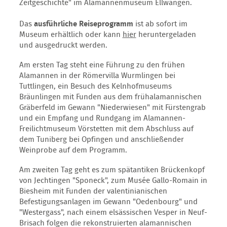
Zeitgeschichte" im Alamannenmuseum Ellwangen.
Das
ausführliche Reiseprogramm
ist ab sofort im
Museum erhältlich oder kann
hier
heruntergeladen
und ausgedruckt werden.
Am ersten Tag steht eine Führung zu den frühen
Alamannen in der Römervilla
Wurmlingen
bei
Tuttlingen
, ein Besuch des Kelnhofmuseums
Bräunlingen
mit Funden aus dem frühalamannischen
Gräberfeld im Gewann "Niederwiesen" mit Fürstengrab
und ein Empfang und Rundgang im Alamannen-
Freilichtmuseum
Vörstetten
mit dem Abschluss auf
dem Tuniberg bei Opfingen und anschließender
Weinprobe auf dem Programm.
Am zweiten Tag geht es zum spätantiken Brückenkopf
von Jechtingen "Sponeck", zum Musée Gallo-Romain in
Biesheim mit Funden der valentinianischen
Befestigungsanlagen im Gewann "Oedenbourg" und
"Westergass", nach einem elsässischen Vesper in Neuf-
Brisach folgen die rekonstruierten alamannischen