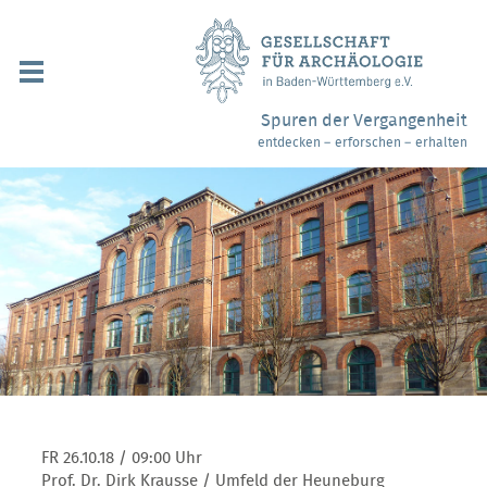
Navigation
überspringen
Über uns / Mitgliedschaft
Spuren der Vergangenheit
entdecken – erforschen – erhalten
Veranstaltungen
Partner / Links
Archäologiemuseen
Webshop
Kontakt
FR 26.10.18
/ 09:00 Uhr
Prof. Dr. Dirk Krausse / Umfeld der Heuneburg