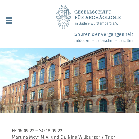
Navigation
überspringen
Über uns / Mitgliedschaft
Spuren der Vergangenheit
entdecken – erforschen – erhalten
Veranstaltungen
Partner / Links
Archäologiemuseen
Webshop
Kontakt
FR 16.09.22 – SO 18.09.22
Martina Meyr M.A. und Dr. Nina Willburger / Trier