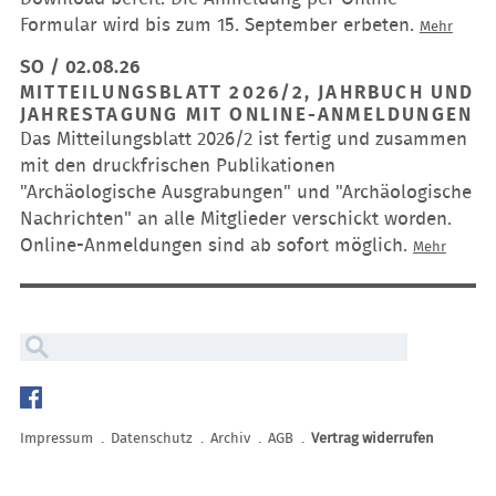
Formular wird bis zum 15. September erbeten.
Jahres
Mehr
2026
SO / 02.08.26
der
MITTEILUNGSBLATT 2026/2, JAHRBUCH UND
Gesell
JAHRESTAGUNG MIT ONLINE-ANMELDUNGEN
für
Das Mitteilungsblatt 2026/2 ist fertig und zusammen
Archäo
mit den druckfrischen Publikationen
"Archäologische Ausgrabungen" und "Archäologische
Nachrichten" an alle Mitglieder verschickt worden.
Online-Anmeldungen sind ab sofort möglich.
Mitteil
Mehr
2026/2,
Jahrbu
und
Jahrest
mit
Navigation
Online-
überspringen
Anmeld
Impressum
Datenschutz
Archiv
AGB
Vertrag widerrufen