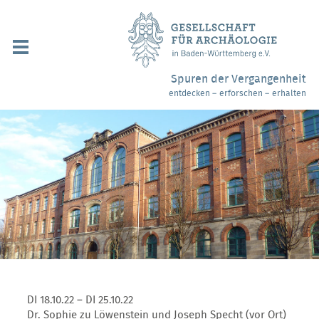
Navigation
überspringen
Über uns / Mitgliedschaft
Spuren der Vergangenheit
entdecken – erforschen – erhalten
Veranstaltungen
Partner / Links
Archäologiemuseen
Webshop
Kontakt
DI 18.10.22 – DI 25.10.22
Dr. Sophie zu Löwenstein und Joseph Specht (vor Ort)