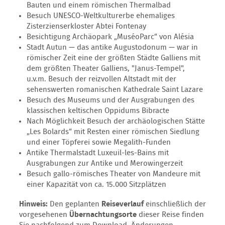
Bauten und einem römischen Thermalbad
Besuch UNESCO-Weltkulturerbe ehemaliges
Zisterzienserkloster Abtei Fontenay
Besichtigung Archäopark „MuséoParc“ von Alésia
Stadt Autun — das antike Augustodonum — war in
römischer Zeit eine der größten Städte Galliens mit
dem größten Theater Galliens, "Janus-Tempel",
u.v.m. Besuch der reizvollen Altstadt mit der
sehenswerten romanischen Kathedrale Saint Lazare
Besuch des Museums und der Ausgrabungen des
klassischen keltischen Oppidums Bibracte
Nach Möglichkeit Besuch der archäologischen Stätte
„Les Bolards“ mit Resten einer römischen Siedlung
und einer Töpferei sowie Megalith-Funden
Antike Thermalstadt Luxeuil-les-Bains mit
Ausgrabungen zur Antike und Merowingerzeit
Besuch gallo-römisches Theater von Mandeure mit
einer Kapazität von ca. 15.000 Sitzplätzen
Hinweis:
Den geplanten
Reiseverlauf
einschließlich der
vorgesehenen
Übernachtungsorte
dieser Reise finden