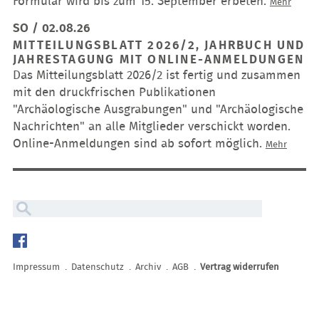
Formular wird bis zum 15. September erbeten.
Jahres
Mehr
2026
SO / 02.08.26
der
MITTEILUNGSBLATT 2026/2, JAHRBUCH UND
Gesell
JAHRESTAGUNG MIT ONLINE-ANMELDUNGEN
für
Das Mitteilungsblatt 2026/2 ist fertig und zusammen
Archäo
mit den druckfrischen Publikationen
"Archäologische Ausgrabungen" und "Archäologische
Nachrichten" an alle Mitglieder verschickt worden.
Online-Anmeldungen sind ab sofort möglich.
Mitteil
Mehr
2026/2,
Jahrbu
und
Jahrest
mit
Navigation
Online-
überspringen
Anmeld
Impressum
Datenschutz
Archiv
AGB
Vertrag widerrufen