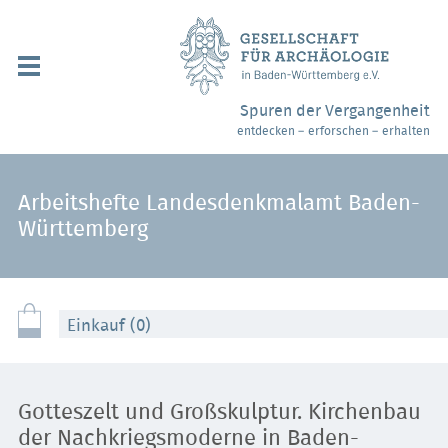
Navigation
überspringen
Über uns / Mitgliedschaft
Spuren der Vergangenheit
entdecken – erforschen – erhalten
Veranstaltungen
Partner / Links
Arbeitshefte Landesdenkmalamt Baden-
Württemberg
Archäologiemuseen
Webshop
Einkauf (0)
Kontakt
Gotteszelt und Großskulptur. Kirchenbau
der Nachkriegsmoderne in Baden-