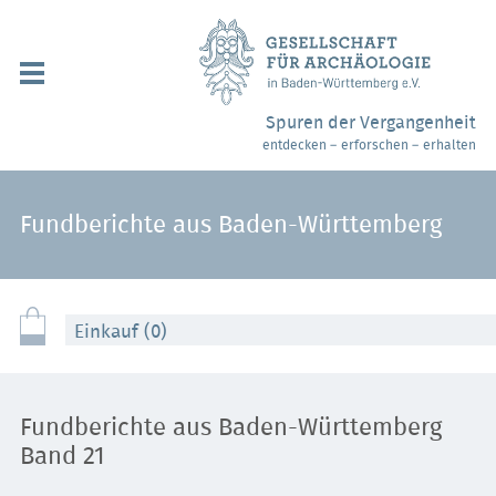
Navigation
überspringen
Über uns / Mitgliedschaft
Spuren der Vergangenheit
entdecken – erforschen – erhalten
Veranstaltungen
Partner / Links
Fundberichte aus Baden-Württemberg
Archäologiemuseen
Webshop
Einkauf (0)
Kontakt
Fundberichte aus Baden-Württemberg
Band 21