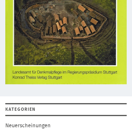
KATEGORIEN
Navigation
Neuerscheinungen
überspringen