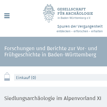
Navigation
überspringen
Über uns / Mitgliedschaft
Spuren der Vergangenheit
entdecken – erforschen – erhalten
Veranstaltungen
Partner / Links
Forschungen und Berichte zur Vor- und
Frühgeschichte in Baden-Württemberg
Archäologiemuseen
Webshop
Einkauf (0)
Kontakt
Siedlungsarchäologie im Alpenvorland XI