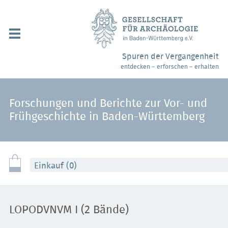
Navigation
überspringen
Über uns / Mitgliedschaft
Spuren der Vergangenheit
entdecken – erforschen – erhalten
Veranstaltungen
Partner / Links
Forschungen und Berichte zur Vor- und
Frühgeschichte in Baden-Württemberg
Archäologiemuseen
Webshop
Einkauf (0)
Kontakt
LOPODVNVM I (2 Bände)