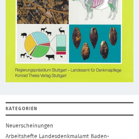
KATEGORIEN
Navigation
Neuerscheinungen
überspringen
Arbeitshefte Landesdenkmalamt Baden-