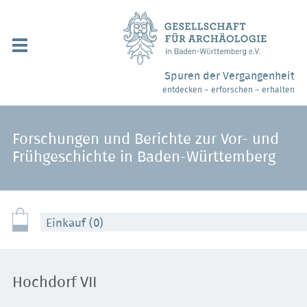
Navigation
überspringen
Über uns / Mitgliedschaft
Spuren der Vergangenheit
entdecken – erforschen – erhalten
Veranstaltungen
Partner / Links
Forschungen und Berichte zur Vor- und
Frühgeschichte in Baden-Württemberg
Archäologiemuseen
Webshop
Einkauf (0)
Kontakt
Hochdorf VII