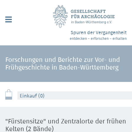
Navigation
überspringen
Über uns / Mitgliedschaft
Spuren der Vergangenheit
entdecken – erforschen – erhalten
Veranstaltungen
Partner / Links
Forschungen und Berichte zur Vor- und
Frühgeschichte in Baden-Württemberg
Archäologiemuseen
Webshop
Einkauf (0)
Kontakt
"Fürstensitze" und Zentralorte der frühen
Kelten (2 Bände)