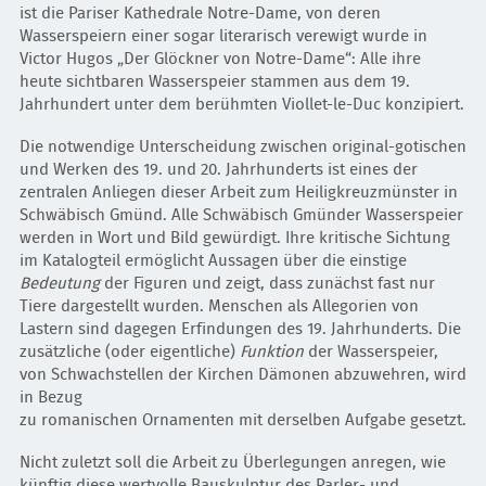
ist die Pariser Kathedrale Notre-Dame, von deren
Wasserspeiern einer sogar literarisch verewigt wurde in
Victor Hugos „Der Glöckner von Notre-Dame“: Alle ihre
heute sichtbaren Wasserspeier stammen aus dem 19.
Jahrhundert unter dem berühmten Viollet-le-Duc konzipiert.
Die notwendige Unterscheidung zwischen original-gotischen
und Werken des 19. und 20. Jahrhunderts ist eines der
zentralen Anliegen dieser Arbeit zum Heiligkreuzmünster in
Schwäbisch Gmünd. Alle Schwäbisch Gmünder Wasserspeier
werden in Wort und Bild gewürdigt. Ihre kritische Sichtung
im Katalogteil ermöglicht Aussagen über die einstige
Bedeutung
der Figuren und zeigt, dass zunächst fast nur
Tiere dargestellt wurden. Menschen als Allegorien von
Lastern sind dagegen Erfindungen des 19. Jahrhunderts. Die
zusätzliche (oder eigentliche)
Funktion
der Wasserspeier,
von Schwachstellen der Kirchen Dämonen abzuwehren, wird
in Bezug
zu romanischen Ornamenten mit derselben Aufgabe gesetzt.
Nicht zuletzt soll die Arbeit zu Überlegungen anregen, wie
künftig diese wertvolle Bauskulptur des Parler- und