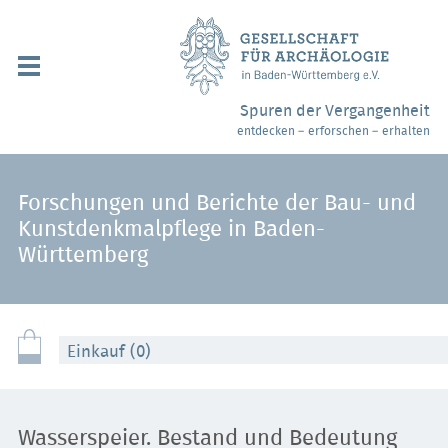
Navigation
überspringen
Über uns / Mitgliedschaft
Spuren der Vergangenheit
entdecken – erforschen – erhalten
Veranstaltungen
Partner / Links
Forschungen und Berichte der Bau- und
Kunstdenkmalpflege in Baden-
Archäologiemuseen
Württemberg
Webshop
Kontakt
Einkauf (0)
Wasserspeier. Bestand und Bedeutung