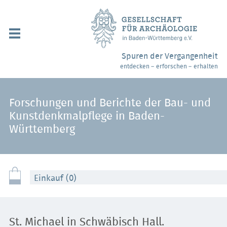
Navigation
überspringen
Über uns / Mitgliedschaft
Spuren der Vergangenheit
entdecken – erforschen – erhalten
Veranstaltungen
Partner / Links
Forschungen und Berichte der Bau- und
Kunstdenkmalpflege in Baden-
Archäologiemuseen
Württemberg
Webshop
Kontakt
Einkauf (0)
St. Michael in Schwäbisch Hall.