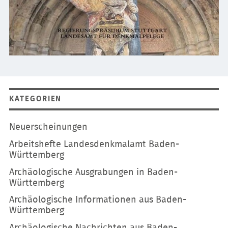
KATEGORIEN
Navigation
Neuerscheinungen
überspringen
Arbeitshefte Landesdenkmalamt Baden-
Württemberg
Archäologische Ausgrabungen in Baden-
Württemberg
Archäologische Informationen aus Baden-
Württemberg
Archäologische Nachrichten aus Baden-