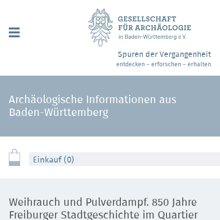
Navigation
überspringen
Über uns / Mitgliedschaft
Spuren der Vergangenheit
entdecken – erforschen – erhalten
Veranstaltungen
Partner / Links
Archäologische Informationen aus
Baden-Württemberg
Archäologiemuseen
Webshop
Einkauf (0)
Kontakt
Weihrauch und Pulverdampf. 850 Jahre
Freiburger Stadtgeschichte im Quartier