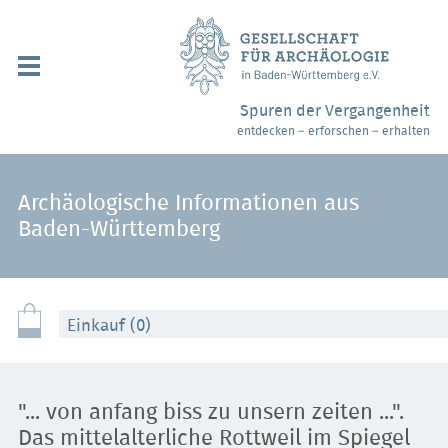
Navigation
überspringen
Über uns / Mitgliedschaft
Spuren der Vergangenheit
entdecken – erforschen – erhalten
Veranstaltungen
Partner / Links
Archäologische Informationen aus
Baden-Württemberg
Archäologiemuseen
Webshop
Einkauf (0)
Kontakt
"... von anfang biss zu unsern zeiten ...".
Das mittelalterliche Rottweil im Spiegel