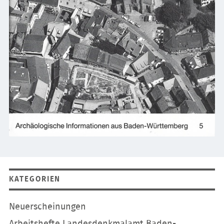
KATEGORIEN
Navigation
Neuerscheinungen
überspringen
Arbeitshefte Landesdenkmalamt Baden-