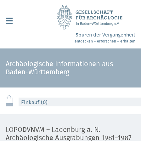
Navigation
überspringen
Über uns / Mitgliedschaft
Spuren der Vergangenheit
entdecken – erforschen – erhalten
Veranstaltungen
Partner / Links
Archäologische Informationen aus
Baden-Württemberg
Archäologiemuseen
Webshop
Einkauf (0)
Kontakt
LOPODVNVM – Ladenburg a. N.
Archäologische Ausgrabungen 1981–1987