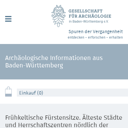
Navigation
überspringen
Über uns / Mitgliedschaft
Spuren der Vergangenheit
entdecken – erforschen – erhalten
Veranstaltungen
Partner / Links
Archäologische Informationen aus
Baden-Württemberg
Archäologiemuseen
Webshop
Einkauf (0)
Kontakt
Frühkeltische Fürstensitze. Älteste Städte
und Herrschaftszentren nördlich der