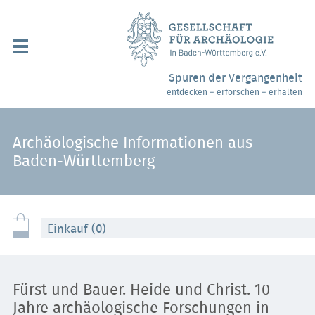
Navigation
überspringen
Über uns / Mitgliedschaft
Spuren der Vergangenheit
entdecken – erforschen – erhalten
Veranstaltungen
Partner / Links
Archäologische Informationen aus
Baden-Württemberg
Archäologiemuseen
Webshop
Einkauf (0)
Kontakt
Fürst und Bauer. Heide und Christ. 10
Jahre archäologische Forschungen in