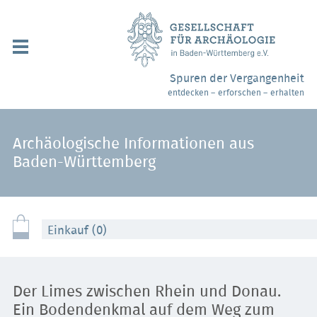
Navigation
überspringen
Über uns / Mitgliedschaft
Spuren der Vergangenheit
entdecken – erforschen – erhalten
Veranstaltungen
Partner / Links
Archäologische Informationen aus
Baden-Württemberg
Archäologiemuseen
Webshop
Einkauf (0)
Kontakt
Der Limes zwischen Rhein und Donau.
Ein Bodendenkmal auf dem Weg zum