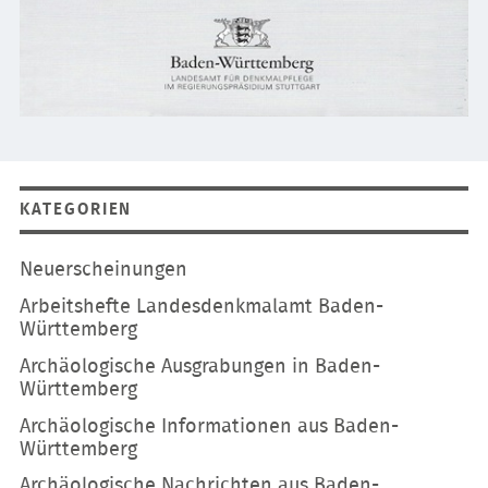
KATEGORIEN
Navigation
Neuerscheinungen
überspringen
Arbeitshefte Landesdenkmalamt Baden-
Württemberg
Archäologische Ausgrabungen in Baden-
Württemberg
Archäologische Informationen aus Baden-
Württemberg
Archäologische Nachrichten aus Baden-