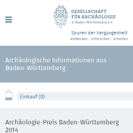
Navigation
überspringen
Über uns / Mitgliedschaft
Spuren der Vergangenheit
entdecken – erforschen – erhalten
Veranstaltungen
Partner / Links
Archäologische Informationen aus
Baden-Württemberg
Archäologiemuseen
Webshop
Einkauf (0)
Kontakt
Archäologie-Preis Baden-Württemberg
2014