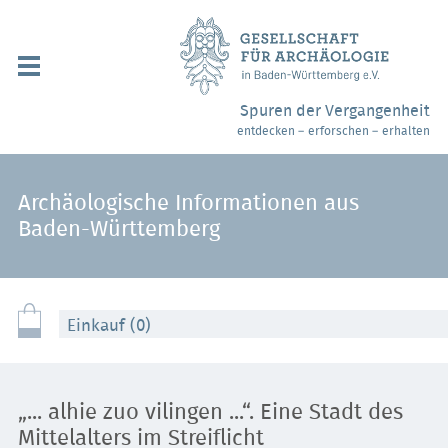
Navigation
überspringen
Über uns / Mitgliedschaft
Spuren der Vergangenheit
entdecken – erforschen – erhalten
Veranstaltungen
Partner / Links
Archäologische Informationen aus
Baden-Württemberg
Archäologiemuseen
Webshop
Einkauf (0)
Kontakt
„... alhie zuo vilingen ...“. Eine Stadt des
Mittelalters im Streiflicht